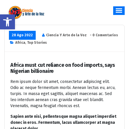
Saltar
al
Abrir barra de herramientas
contenido
Hablar y Cantar desde el Corazón
28 Ago 2022
Ciencia Y Arte de la Voz
- 0 Comentarios
Africa
,
Top Stories
Africa must cut reliance on food imports, says
Nigerian billionaire
Rem ipsum dolor sit amet, consectetur adipiscing elit.
Odio ac neque fermentum morbi. Aenean lectus eu, arcu,
turpis. In massa eget sagittis, aliquet maecenas ac. Sed
leo interdum aenean cras gravida vitae vel blandit.
Venenatis, magna feugiat rhoncus est.
Sapien ante nisi, pellentesque magna aliquet imperdiet
donec in eros. Fermentum, lacus ullamcorper at magna
placerat dolor.