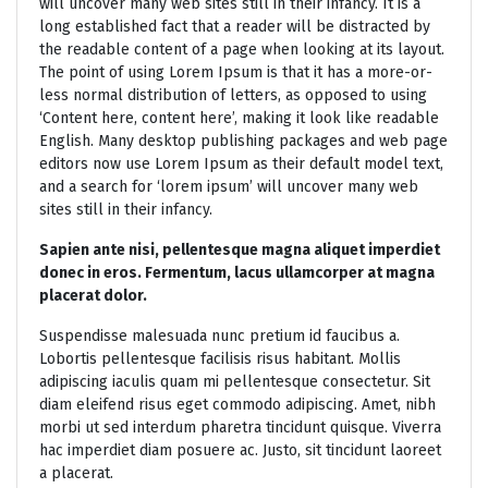
will uncover many web sites still in their infancy. It is a
long established fact that a reader will be distracted by
the readable content of a page when looking at its layout.
The point of using Lorem Ipsum is that it has a more-or-
less normal distribution of letters, as opposed to using
‘Content here, content here’, making it look like readable
English. Many desktop publishing packages and web page
editors now use Lorem Ipsum as their default model text,
and a search for ‘lorem ipsum’ will uncover many web
sites still in their infancy.
Sapien ante nisi, pellentesque magna aliquet imperdiet
donec in eros. Fermentum, lacus ullamcorper at magna
placerat dolor.
Suspendisse malesuada nunc pretium id faucibus a.
Lobortis pellentesque facilisis risus habitant. Mollis
adipiscing iaculis quam mi pellentesque consectetur. Sit
diam eleifend risus eget commodo adipiscing. Amet, nibh
morbi ut sed interdum pharetra tincidunt quisque. Viverra
hac imperdiet diam posuere ac. Justo, sit tincidunt laoreet
a placerat.