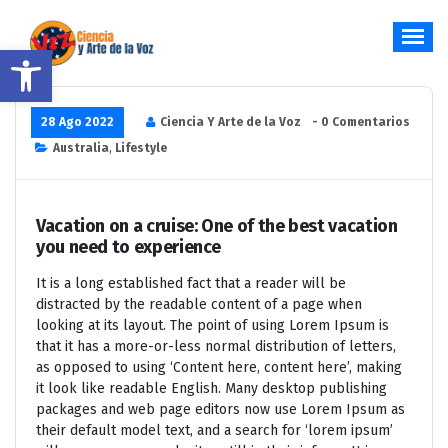
Saltar
al
Abrir barra de herramientas
contenido
Hablar y Cantar desde el Corazón
28 Ago 2022
Ciencia Y Arte de la Voz
- 0 Comentarios
Australia
,
Lifestyle
Vacation on a cruise: One of the best vacation
you need to experience
It is a long established fact that a reader will be
distracted by the readable content of a page when
looking at its layout. The point of using Lorem Ipsum is
that it has a more-or-less normal distribution of letters,
as opposed to using ‘Content here, content here’, making
it look like readable English. Many desktop publishing
packages and web page editors now use Lorem Ipsum as
their default model text, and a search for ‘lorem ipsum’