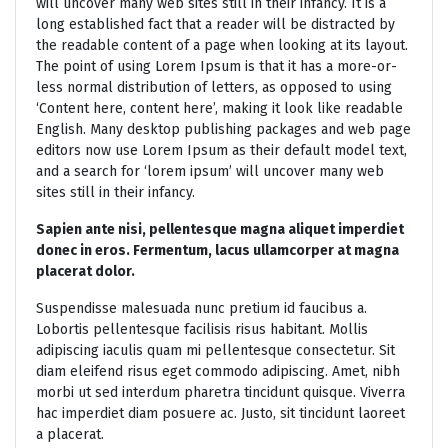
will uncover many web sites still in their infancy. It is a
long established fact that a reader will be distracted by
the readable content of a page when looking at its layout.
The point of using Lorem Ipsum is that it has a more-or-
less normal distribution of letters, as opposed to using
‘Content here, content here’, making it look like readable
English. Many desktop publishing packages and web page
editors now use Lorem Ipsum as their default model text,
and a search for ‘lorem ipsum’ will uncover many web
sites still in their infancy.
Sapien ante nisi, pellentesque magna aliquet imperdiet
donec in eros. Fermentum, lacus ullamcorper at magna
placerat dolor.
Suspendisse malesuada nunc pretium id faucibus a.
Lobortis pellentesque facilisis risus habitant. Mollis
adipiscing iaculis quam mi pellentesque consectetur. Sit
diam eleifend risus eget commodo adipiscing. Amet, nibh
morbi ut sed interdum pharetra tincidunt quisque. Viverra
hac imperdiet diam posuere ac. Justo, sit tincidunt laoreet
a placerat.