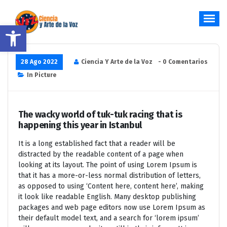
Saltar
al
Abrir barra de herramientas
contenido
Hablar y Cantar desde el Corazón
28 Ago 2022
Ciencia Y Arte de la Voz
- 0 Comentarios
In Picture
The wacky world of tuk-tuk racing that is
happening this year in Istanbul
It is a long established fact that a reader will be
distracted by the readable content of a page when
looking at its layout. The point of using Lorem Ipsum is
that it has a more-or-less normal distribution of letters,
as opposed to using ‘Content here, content here’, making
it look like readable English. Many desktop publishing
packages and web page editors now use Lorem Ipsum as
their default model text, and a search for ‘lorem ipsum’