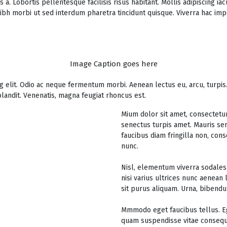
. Lobortis pellentesque facilisis risus habitant. Mollis adipiscing ia
bh morbi ut sed interdum pharetra tincidunt quisque. Viverra hac imper
Image Caption goes here
 elit. Odio ac neque fermentum morbi. Aenean lectus eu, arcu, turpis.
landit. Venenatis, magna feugiat rhoncus est.
Mium dolor sit amet, consectetur
senectus turpis amet. Mauris sem
faucibus diam fringilla non, cons
nunc.
Nisl, elementum viverra sodales 
nisi varius ultrices nunc aenean
sit purus aliquam. Urna, bibendu
Mmmodo eget faucibus tellus. 
quam suspendisse vitae consequ