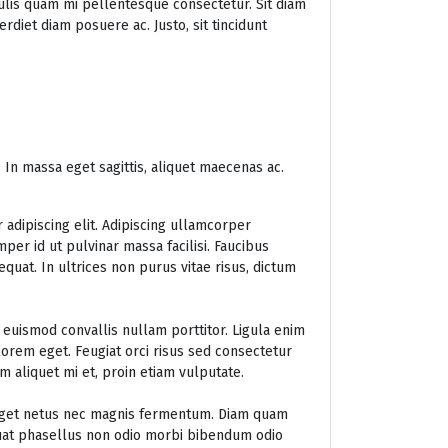
culis quam mi pellentesque consectetur. Sit diam
diet diam posuere ac. Justo, sit tincidunt
 In massa eget sagittis, aliquet maecenas ac.
 adipiscing elit. Adipiscing ullamcorper
per id ut pulvinar massa facilisi. Faucibus
equat. In ultrices non purus vitae risus, dictum
euismod convallis nullam porttitor. Ligula enim
 lorem eget. Feugiat orci risus sed consectetur
m aliquet mi et, proin etiam vulputate.
Eget netus nec magnis fermentum. Diam quam
at phasellus non odio morbi bibendum odio