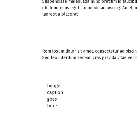
Suspendisse malesuada nunc pretium id faucibus a
eleifend risus eget commodo adipiscing. Amet, ni
laoreet a placerat.
Rem ipsum dolor sit amet, consectetur adipiscing
Sed leo interdum aenean cras gravida vitae vel b
Image
caption
goes
here