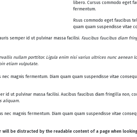
libero. Cursus commodo eget fau
fermentum.
Rsus commodo eget faucibus tel
quam quam suspendisse vitae co
uris semper id ut pulvinar massa facilisi.
Faucibus faucibus diam fring
allis nullam porttitor. Ligula enim nisi varius ultrices nunc aenean lo
oin etiam vulputate.
us nec magnis fermentum. Diam quam quam suspendisse vitae consequ
id ut pulvinar massa facilisi. Aucibus faucibus diam fringilla non, con
us aliquam.
tus nec magnis fermentum. Diam quam quam suspendisse vitae conseq
er will be distracted by the readable content of a page when looking 