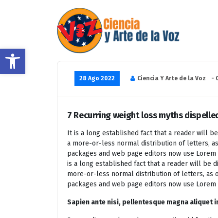
Saltar
al
contenido
Abrir barra de herramientas
Hablar y Cantar desde el Corazón
28 Ago 2022
Ciencia Y Arte de la Voz
- 
7 Recurring weight loss myths dispelle
It is a long established fact that a reader will 
a more-or-less normal distribution of letters, a
packages and web page editors now use Lorem Ipsu
is a long established fact that a reader will be 
more-or-less normal distribution of letters, as 
packages and web page editors now use Lorem Ips
Sapien ante nisi, pellentesque magna aliquet 