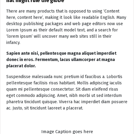
hat might rule the globe
There are many products that is opposed to using ‘Content
here, content here’, making it look like readable English. Many
desktop publishing packages and web page editors now use
Lorem Ipsum as their default model text, and a search for
‘lorem ipsum’ will uncover many web sites still in their
infancy.
Sapien ante nisi, pellentesque magna aliquet imperdiet
donec in eros. Fermentum, lacus ullamcorper at magna
placerat dolor.
Suspendisse malesuada nunc pretium id faucibus a. Lobortis
pellentesque facilisis risus habitant. Mollis adipiscing iaculis
quam mi pellentesque consectetur. Sit diam eleifend risus
eget commodo adipiscing. Amet, nibh morbi ut sed interdum
pharetra tincidunt quisque. Viverra hac imperdiet diam posuere
ac. Justo, sit tincidunt laoreet a placerat.
Image Caption goes here