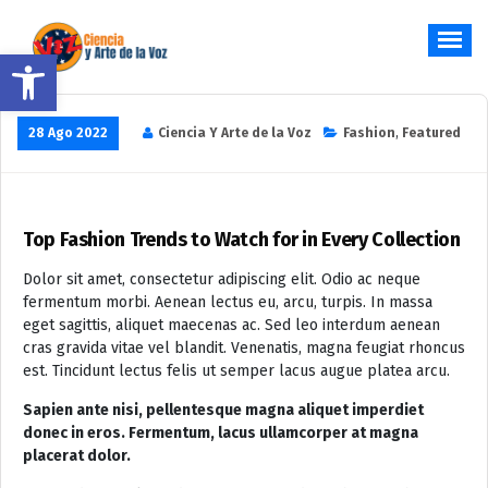
Saltar
al
Abrir barra de herramientas
contenido
Hablar y Cantar desde el Corazón
28 Ago 2022
Ciencia Y Arte de la Voz
Fashion
,
Featured
Top Fashion Trends to Watch for in Every Collection
Dolor sit amet, consectetur adipiscing elit. Odio ac neque
fermentum morbi. Aenean lectus eu, arcu, turpis. In massa
eget sagittis, aliquet maecenas ac. Sed leo interdum aenean
cras gravida vitae vel blandit. Venenatis, magna feugiat rhoncus
est. Tincidunt lectus felis ut semper lacus augue platea arcu.
Sapien ante nisi, pellentesque magna aliquet imperdiet
donec in eros. Fermentum, lacus ullamcorper at magna
placerat dolor.