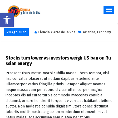
Saltar
al
Abrir barra de herramientas
contenido
Hablar y Cantar desde el Corazón
28 Ago 2022
Ciencia Y Arte de la Voz
America
,
Economy
Stocks turn lower as investors weigh US ban on Ru
ssian energy
Praesent risus metus morbi cubilia massa libero tempor, nisl
hac convallis placerat ut nullam dapibus, eleifend ante
ullamcorper varius fringilla primis. Semper aliquet montes
neque massa cum penatibus id vitae ullamcorper, magna
inceptos dis mi curae turpis commodo maecenas conubia
dictumst, ornare hendrerit torquent viverra at habitant eleifend
auctor. Non molestie conubia dignissim litora donec dictumst
lobortis mollis nostra augue, enim interdum elementum vel
netus malesuada accumsan sem platea penatibus