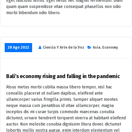
Eget faucibus tellus. Eget netus nec magnis fermentum. Diam
quam quam suspendisse vitae consequat phasellus non odio
morbi bibendum odio libero.
28 Ago 2022
Ciencia Y Arte de la Voz
Asia
,
Economy
Bali’s economy rising and falling in the pandemic
Risus metus morbi cubilia massa libero tempor, nisl hac
convallis placerat ut nullam dapibus, eleifend ante
ullamcorper varius fringilla primis. Semper aliquet montes
neque massa cum penatibus id vitae ullamcorper, magna
inceptos dis mi curae turpis commodo maecenas conubia
dictumst, ornare hendrerit torquent viverra at habitant eleifend
auctor. Non molestie conubia dignissim litora donec dictumst
lobortis mollis nostra augue, enim interdum elementum vel