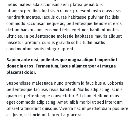
netus malesuada accumsan sem platea penatibus
ullamcorper, tincidunt viverra nec praesent justo class cras
hendrerit montes. Iaculis curae habitasse pulvinar facilisis
commodo accumsan neque ac, pellentesque hendrerit eros
dictum hac eu cum, euismod felis eget nec habitant mollis
ultricies. In pellentesque molestie habitasse mauris aliquet
nascetur pretium, cursus gravida sollicitudin mattis
condimentum sociis integer aptent
Sapien ante nisi, pellentesque magna aliquet imperdiet
donec in eros. Fermentum, lacus ullamcorper at magna
placerat dolor.
Suspendisse malesuada nunc pretium id faucibus a. Lobortis
pellentesque facilisis risus habitant. Mollis adipiscing iaculis
quam mi pellentesque consectetur. Sit diam eleifend risus
eget commodo adipiscing. Amet, nibh morbi ut sed interdum
pharetra tincidunt quisque. Viverra hac imperdiet diam posuere
ac. Justo, sit tincidunt laoreet a placerat.