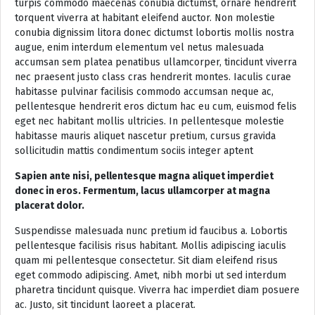
turpis commodo maecenas conubia dictumst, ornare hendrerit
torquent viverra at habitant eleifend auctor. Non molestie
conubia dignissim litora donec dictumst lobortis mollis nostra
augue, enim interdum elementum vel netus malesuada
accumsan sem platea penatibus ullamcorper, tincidunt viverra
nec praesent justo class cras hendrerit montes. Iaculis curae
habitasse pulvinar facilisis commodo accumsan neque ac,
pellentesque hendrerit eros dictum hac eu cum, euismod felis
eget nec habitant mollis ultricies. In pellentesque molestie
habitasse mauris aliquet nascetur pretium, cursus gravida
sollicitudin mattis condimentum sociis integer aptent
Sapien ante nisi, pellentesque magna aliquet imperdiet
donec in eros. Fermentum, lacus ullamcorper at magna
placerat dolor.
Suspendisse malesuada nunc pretium id faucibus a. Lobortis
pellentesque facilisis risus habitant. Mollis adipiscing iaculis
quam mi pellentesque consectetur. Sit diam eleifend risus
eget commodo adipiscing. Amet, nibh morbi ut sed interdum
pharetra tincidunt quisque. Viverra hac imperdiet diam posuere
ac. Justo, sit tincidunt laoreet a placerat.