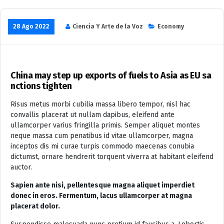
28 Ago 2022
Ciencia Y Arte de la Voz
Economy
China may step up exports of fuels to Asia as EU sa
nctions tighten
Risus metus morbi cubilia massa libero tempor, nisl hac
convallis placerat ut nullam dapibus, eleifend ante
ullamcorper varius fringilla primis. Semper aliquet montes
neque massa cum penatibus id vitae ullamcorper, magna
inceptos dis mi curae turpis commodo maecenas conubia
dictumst, ornare hendrerit torquent viverra at habitant eleifend
auctor.
Sapien ante nisi, pellentesque magna aliquet imperdiet
donec in eros. Fermentum, lacus ullamcorper at magna
placerat dolor.