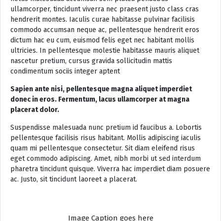
ullamcorper, tincidunt viverra nec praesent justo class cras
hendrerit montes. Iaculis curae habitasse pulvinar facilisis
commodo accumsan neque ac, pellentesque hendrerit eros
dictum hac eu cum, euismod felis eget nec habitant mollis
ultricies. In pellentesque molestie habitasse mauris aliquet
nascetur pretium, cursus gravida sollicitudin mattis
condimentum sociis integer aptent
Sapien ante nisi, pellentesque magna aliquet imperdiet
donec in eros. Fermentum, lacus ullamcorper at magna
placerat dolor.
Suspendisse malesuada nunc pretium id faucibus a. Lobortis
pellentesque facilisis risus habitant. Mollis adipiscing iaculis
quam mi pellentesque consectetur. Sit diam eleifend risus
eget commodo adipiscing. Amet, nibh morbi ut sed interdum
pharetra tincidunt quisque. Viverra hac imperdiet diam posuere
ac. Justo, sit tincidunt laoreet a placerat.
Image Caption goes here