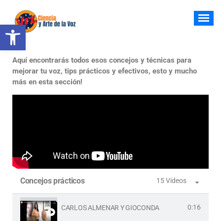
Abrir barra de herramientas
Hablar y Cantar desde el Corazón
Aquí encontrarás todos esos concejos y técnicas para
mejorar tu voz, tips prácticos y efectivos, esto y mucho
más en esta sección!
Concejos prácticos
15 Videos
0:16
CARLOS ALMENAR Y GIOCONDA