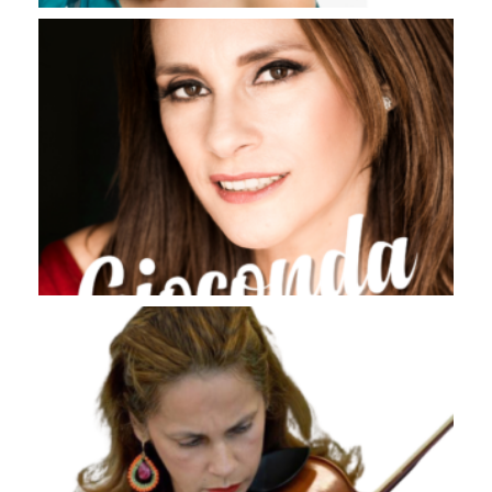
20 AÑOS GIOCONDA
BRISAS DEL TORBE
PATRICIA VALLADARES y GIOCONDA
MOZART EFECTO - AGNUS DEI " GIOCONDA "
BAUTIZO LIBRO ELVIA MENDOZA
QUIZÁS AMOR (Perhaps Love) - GIOCONDA Y CARLOS ALMENAR OTERO